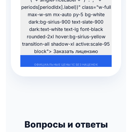
periods[periodIdx].label))" class="w-full
max-w-sm mx-auto py-5 bg-white
dark:bg-sirius-900 text-slate-900
dark:text-white text-lg font-black
rounded-2xl hover:bg-sirius-yellow
transition-all shadow-xl active:scale-95
block"> Заказать лицензию
ОФИЦИАЛЬНЫЕ ЦЕНЫ 1С БЕЗ НАЦЕНОК
Вопросы и ответы