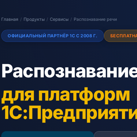
Главная
/
Продукты
/
Сервисы
/
Распознавание речи
ОФИЦИАЛЬНЫЙ ПАРТНЁР 1С С 2008 Г.
БЕСПЛАТН
Распознавание 
для платформ
1С:Предприяти