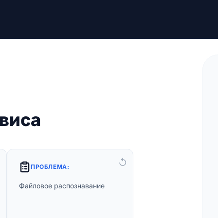
виса
↺
↺
ПРОБЛЕМА:
Решение:
Файловое распознавание
Отправка файлов с
аудиозаписью на