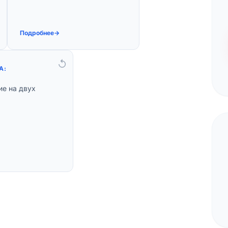
распознавание.
Подробнее
→
↺
А:
Решение:
ие на двух
оддерживается
авание речи на
м и английском
языках.