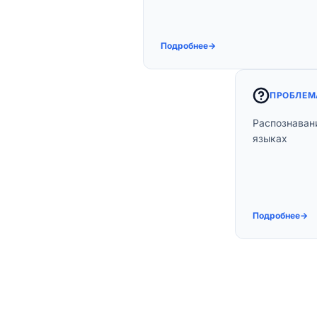
времени. Удобно при
диктовке текста.
Подробнее
→
ПРОБЛЕМ
Распознаван
языках
П
распозн
русско
Подробнее
→