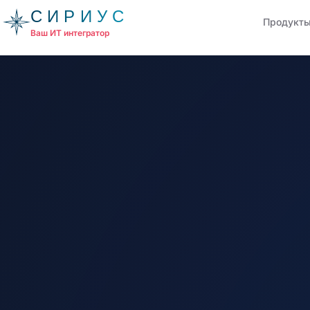
СИРИУС
Продукт
Ваш ИТ интегратор