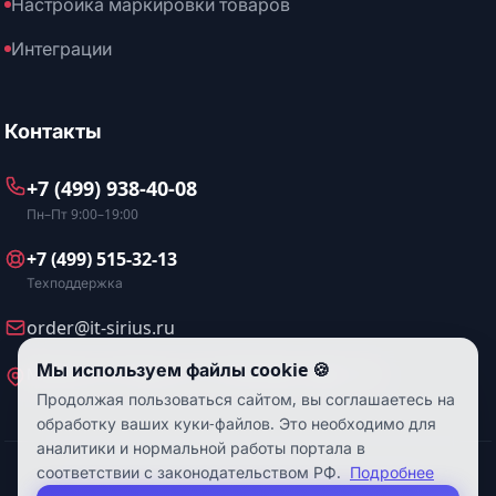
Настройка маркировки товаров
Интеграции
Контакты
+7 (499) 938-40-08
Пн–Пт 9:00–19:00
+7 (499) 515-32-13
Техподдержка
order@it-sirius.ru
Мы используем файлы cookie 🍪
Москва, ул. Искры, д. 31, БЦ Искра, офис 114
Продолжая пользоваться сайтом, вы соглашаетесь на
обработку ваших куки-файлов. Это необходимо для
аналитики и нормальной работы портала в
соответствии с законодательством РФ.
Подробнее
© ООО "Сириус" 2026. Все права защищены.