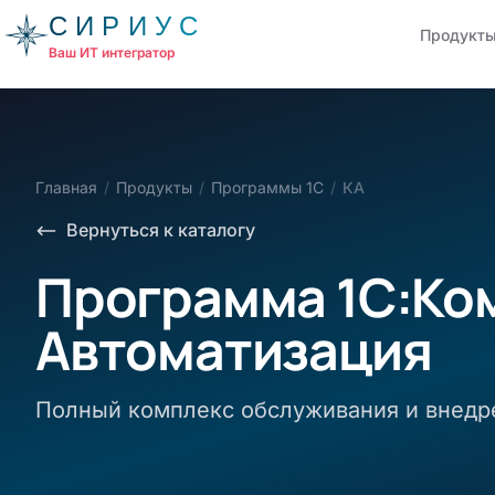
СИРИУС
Продукт
Ваш ИТ интегратор
Главная
/
Продукты
/
Программы 1С
/
КА
Вернуться к каталогу
Программа 1С:Ко
Автоматизация
Полный комплекс обслуживания и внедр