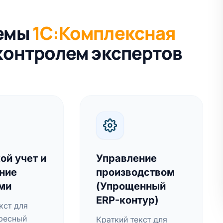
темы
1С:Комплексная
контролем экспертов
ой учет и
Управление
ние
производством
ми
(Упрощенный
ERP-контур)
кст для
дресный
Краткий текст для