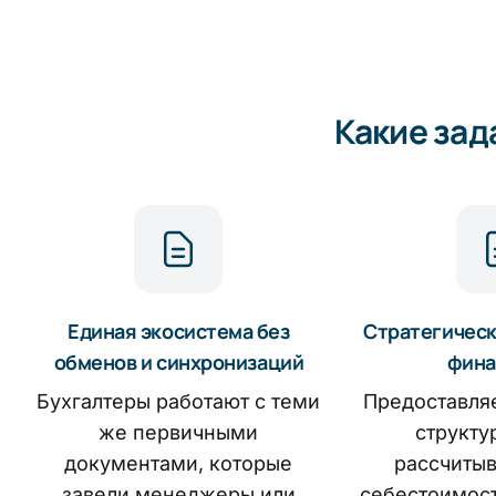
Финансы, Казначейство и Бюджетирование
Производственный учет и расчет себестоимост
Какие зад
Единая экосистема без
Стратегическ
обменов и синхронизаций
фина
Бухгалтеры работают с теми
Предоставля
же первичными
структур
документами, которые
рассчитыв
завели менеджеры или
себестоимост