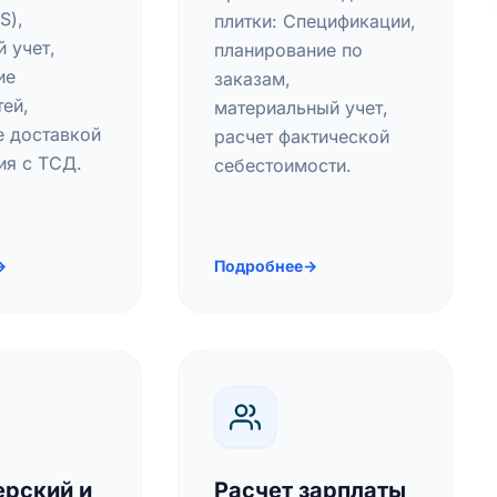
S),
плитки: Спецификации,
 учет,
планирование по
ие
заказам,
ей,
материальный учет,
е доставкой
расчет фактической
ия с ТСД.
себестоимости.
→
Подробнее
→
ерский и
Расчет зарплаты