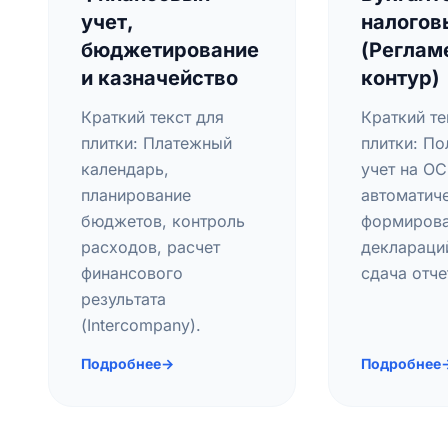
учет,
налогов
бюджетирование
(Реглам
и казначейство
контур)
Краткий текст для
Краткий те
плитки: Платежный
плитки: П
календарь,
учет на О
планирование
автоматич
бюджетов, контроль
формиров
расходов, расчет
деклараци
финансового
сдача отче
результата
(Intercompany).
Подробнее
→
Подробнее