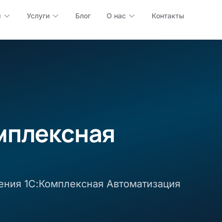
ы
Услуги
Блог
О нас
Контакты
мплексная
ения 1С:Комплексная Автоматизация