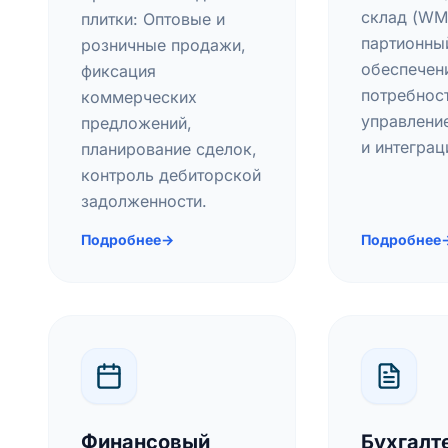
склад (WM
плитки: Оптовые и
партионный
розничные продажи,
обеспечен
фиксация
потребност
коммерческих
управлени
предложений,
и интеграц
планирование сделок,
контроль дебиторской
задолженности.
Подробнее
→
Подробнее
Финансовый
Бухгалт