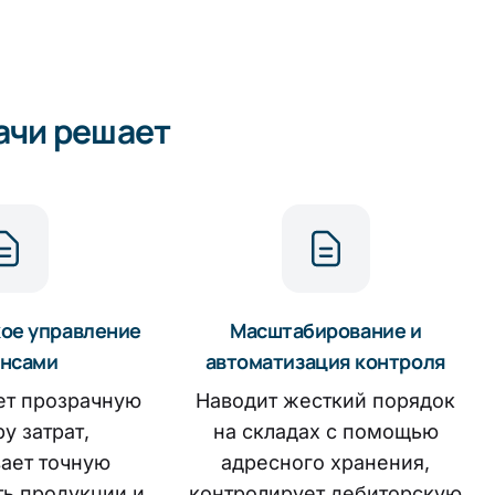
и продукции
ачи решает
ое управление
Масштабирование и
нсами
автоматизация контроля
ет прозрачную
Наводит жесткий порядок
у затрат,
на складах с помощью
ает точную
адресного хранения,
ь продукции и
контролирует дебиторскую