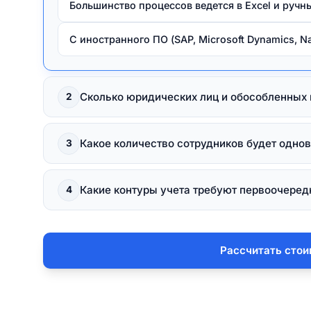
Большинство процессов ведется в Excel и ручн
С иностранного ПО (SAP, Microsoft Dynamics, Na
Сколько юридических лиц и обособленных 
2
1 юридическое лицо
Какое количество сотрудников будет одно
3
От 2 до 5 юридических лиц (требуется настрой
До 10 пользователей
Какие контуры учета требуют первоочередн
4
Более 5 юрлиц, включая филиальную сеть
От 10 до 50 пользователей (требуется покупка 
Торговля, CRM, Закупки и Адресный склад
Рассчитать стои
От 50 до 150 пользователей
Бухгалтерский учет, НДС, налоговая отчетность
Более 150 рабочих мест
Расчет зарплаты, мотивация и кадровый учет (З