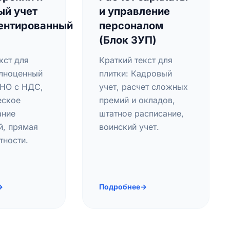
ый учет
и управление
ентированный
персоналом
(Блок ЗУП)
кст для
Краткий текст для
олноценный
плитки: Кадровый
СНО с НДС,
учет, расчет сложных
еское
премий и окладов,
ание
штатное расписание,
й, прямая
воинский учет.
тности.
→
Подробнее
→