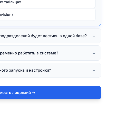
ых таблицах
vision)
+
подразделений будет вестись в одной базе?
+
временно работать в системе?
ка схемы Intercompany)
+
ого запуска и настройки?
клиентских лицензий и серверной лицензии 1С)
мость лицензий →
УП)