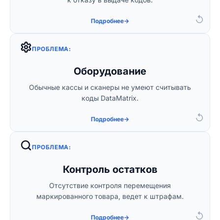
номенклатуру и настроить загрузку кодов.
↺
Подробнее
→
ПРОБЛЕМА:
Решение:
Оборудование
Подберем и подключим 2D-сканеры, ТСД,
Обычные кассы и сканеры не умеют считывать
принтеры этикеток и онлайн-кассы.
коды DataMatrix.
↺
Подробнее
→
ПРОБЛЕМА:
Решение:
Контроль остатков
Настроим учетные процессы в 1С для
Отсутствие контроля перемещения
контроля движения каждой единицы товара
маркированного товара, ведет к штрафам.
в режиме реального времени.
↺
Подробнее
→