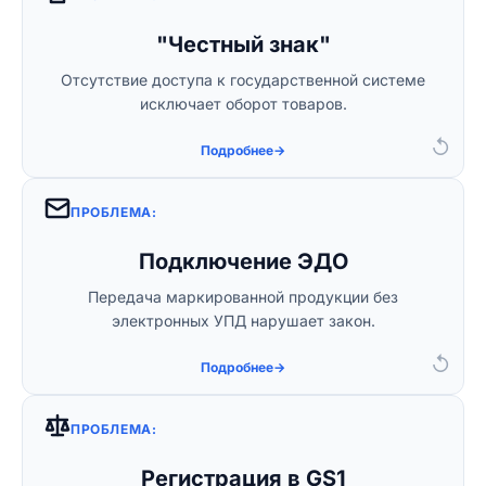
Решение:
"Честный знак"
Мы зарегистрируем вашу компанию и
Отсутствие доступа к государственной системе
настроим учетную запись под ключ.
исключает оборот товаров.
↺
Подробнее
→
ПРОБЛЕМА:
Решение:
Подключение ЭДО
Настроим обмен документами через сервис
Передача маркированной продукции без
1С-ЭДО прямо в вашей программе.
электронных УПД нарушает закон.
↺
Подробнее
→
ПРОБЛЕМА:
Решение:
Регистрация в GS1