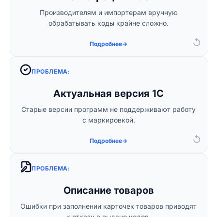
Интегрируем 1С с ассоциацией GS1 для
Производителям и импортерам вручную
заказа GTIN в один клик.
обрабатывать коды крайне сложно.
↺
Подробнее
→
ПРОБЛЕМА:
Решение:
Актуальная версия 1С
Обновим вашу 1С и установим необходимые
Старые версии программ не поддерживают работу
модули интеграции.
с маркировкой.
↺
Подробнее
→
ПРОБЛЕМА:
Решение:
Описание товаров
Поможем корректно структурировать
Ошибки при заполнении карточек товаров приводят
к отказу в выдаче кодов.