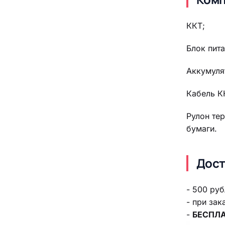
ККТ;
Блок пита
Аккумуля
Кабель К
Рулон те
бумаги.
Дост
- 500 руб
- при зак
-
БЕСПЛА