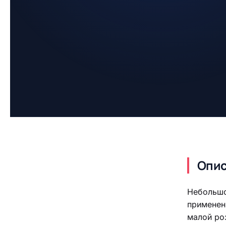
Опи
Небольшо
применен
малой ро