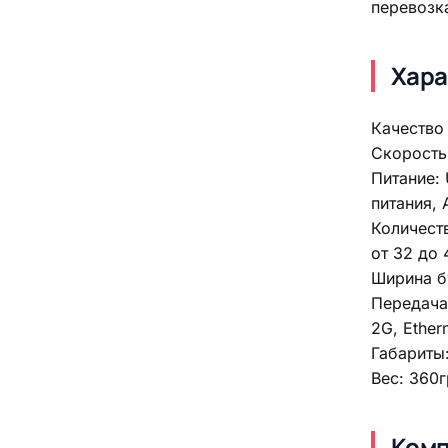
перевозк
Хара
Качество 
Скорость 
Питание: 
питания, 
Количест
от 32 до 
Ширина б
Передача
2G, Ethern
Габариты:
Вес: 360г
Комп