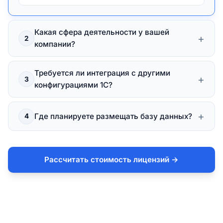
Какая сфера деятельности у вашей
+
2
компании?
Коммерческая организация
Требуется ли интеграция с другими
+
3
конфигурациями 1С?
Государственное учреждение
Да, нужна бесшовная интеграция (с ERP, КА,
+
Где планируете размещать базу данных?
4
Производство / Строительство
УНФ, БП)
На собственном сервере (в офисе)
Нет, будет работать автономно
Рассчитать стоимость лицензий →
В защищенном облаке
Пока не знаем