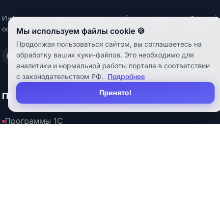
Загружаем...
Информация, представленная на сайте, не является публичной
офертой.
Мы используем файлы cookie 🍪
Продолжая пользоваться сайтом, вы соглашаетесь на
обработку ваших куки-файлов. Это необходимо для
Написать нам в Telegram
Написать нам в Max
Смотреть нас на Rutube
Смотреть нас на YouTube
Читать нас на VK
аналитики и нормальной работы портала в соответствии
с законодательством РФ.
Подробнее
Принято!
Продукты
Программы 1С
Демо-доступ 1С
Наши разработки
Услуги