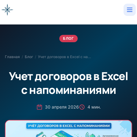
Op
БЛОГ
Главная
/
Блог
/
Учет договоров в Excel с напоминаниями
Учет договоров в Excel
с напоминаниями
30 апреля 2026
4 мин.